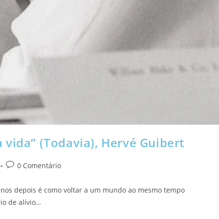
 vida” (Todavia), Hervé Guibert
0 Comentário
ta anos depois é como voltar a um mundo ao mesmo tempo
io de alívio…