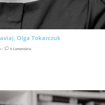
avia), Olga Tokarczuk
o
0 Comentário