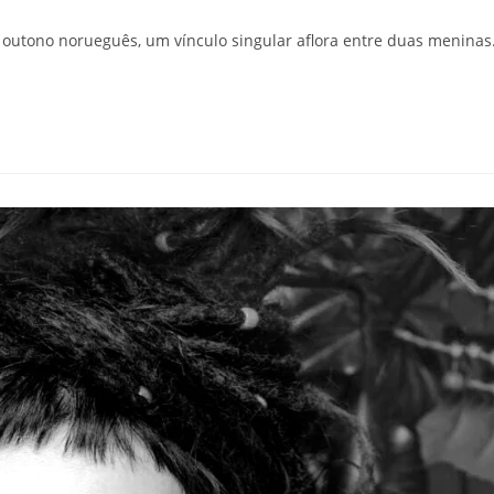
o outono norueguês, um vínculo singular aflora entre duas meninas