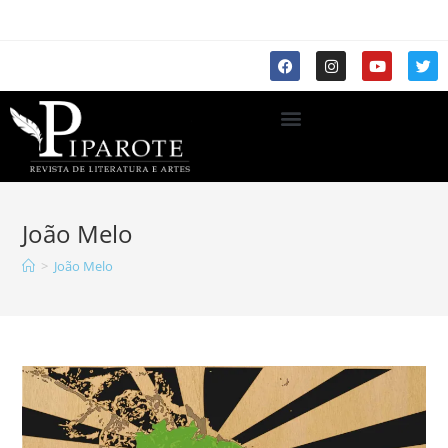
João Melo
>
João Melo