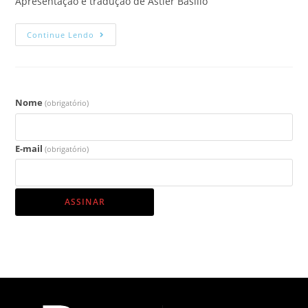
Apresentação e tradução de Astier Basílio
Continue Lendo
Nome
(obrigatório)
E-mail
(obrigatório)
ASSINAR