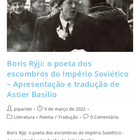
Boris Rýji: o poeta dos
escombros do Império Soviético
– Apresentação e tradução de
Astier Basílio
piparote
9 de março de 2022
Literatura
/
Poema
/
Tradução
0 Comentário
Boris Rýji: o poeta dos escombros do Império Soviético -