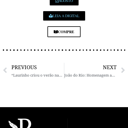
AGOSTO
LEIA A DIGITAL
COMPRE
PREVIOUS
NEXT
“Laurinho criou o verão nas Estrelas…” – Por Flávio Viegas Amoreira
João do Rio: Homenagem ao Flanêur Essencial – Por Leonardo Cohen