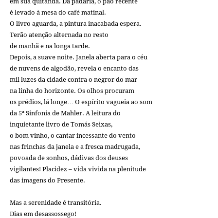
em sua quitanda. Da padaria, o pão recente
é levado à mesa do café matinal.
O livro aguarda, a pintura inacabada espera.
Terão atenção alternada no resto
de manhã e na longa tarde.
Depois, a suave noite. Janela aberta para o céu
de nuvens de algodão, revela o encanto das
mil luzes da cidade contra o negror do mar
na linha do horizonte. Os olhos procuram
os prédios, lá longe… O espírito vagueia ao som
da 5ª Sinfonia de Mahler. A leitura do
inquietante livro de Tomás Seixas,
o bom vinho, o cantar incessante do vento
nas frinchas da janela e a fresca madrugada,
povoada de sonhos, dádivas dos deuses
vigilantes! Placidez – vida vivida na plenitude
das imagens do Presente.
Mas a serenidade é transitória.
Dias em desassossego!