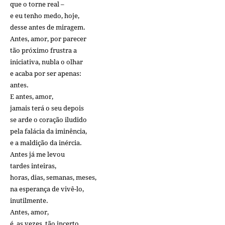
que o torne real –
e eu tenho medo, hoje,
desse antes de miragem.
Antes, amor, por parecer
tão próximo frustra a
iniciativa, nubla o olhar
e acaba por ser apenas:
antes.
E antes, amor,
jamais terá o seu depois
se arde o coração iludido
pela falácia da iminência,
e a maldição da inércia.
Antes já me levou
tardes inteiras,
horas, dias, semanas, meses,
na esperança de vivê-lo,
inutilmente.
Antes, amor,
é, as vezes, tão incerto