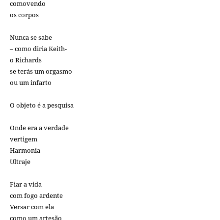
comovendo
os corpos
Nunca se sabe
– como diria Keith-
o Richards
se terás um orgasmo
ou um infarto
O objeto é a pesquisa
Onde era a verdade
vertigem
Harmonia
Ultraje
Fiar a vida
com fogo ardente
Versar com ela
como um artesão