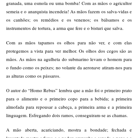
granada, uma esmola ou uma bomba! Com as mãos o agricultor
semeia e o anarquista incendeia! As mãos fazem os salva-vidas e
os canhões; os remédios e os venenos; os bálsamos e os
instrumentos de tortura, a arma que fere e o bisturi que salva.
Com as mãos tapamos os olhos para não ver, e com elas
protegemos a vista para ver melhor. Os olhos dos cegos são as
mãos. As mãos na agulheta do submarino levam o homem para
o fundo como os peixes; no volante da aeronave atiram-nos para
as alturas como os pássaros.
O autor do “Homo Rebus” lembra que a mão foi o primeiro prato
para o alimento e o primeiro copo para a bebida; a primeira
almofada para repousar a cabeça, a primeira arma e a primeira
linguagem. Esfregando dois ramos, conseguiram-se as chamas.
A mão aberta, acariciando, mostra a bondade; fechada e
levantada mostra a força e o poder; empunha a espada a pena e a