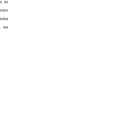
m as
ores
tema
u na