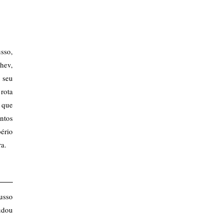
sso,
hev,
m seu
 rota
 que
entos
pério
ura.
russo
udou