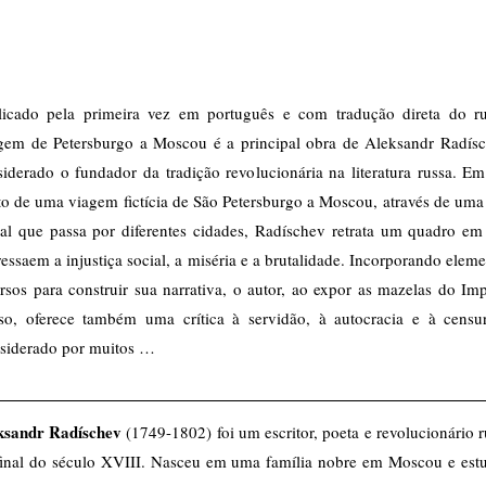
licado pela primeira vez em português e com tradução direta do ru
gem de Petersburgo a Moscou é a principal obra de Aleksandr Radísc
iderado o fundador da tradição revolucionária na literatura russa. E
to de uma viagem fictícia de São Petersburgo a Moscou, através de uma
tal que passa por diferentes cidades, Radíschev retrata um quadro em
essaem a injustiça social, a miséria e a brutalidade. Incorporando elem
rsos para construir sua narrativa, o autor, ao expor as mazelas do Im
so, oferece também uma crítica à servidão, à autocracia e à cens
siderado por muitos …
ksandr Radíschev
(1749-1802) foi um escritor, poeta e revolucionário 
final do século XVIII. Nasceu em uma família nobre em Moscou e est