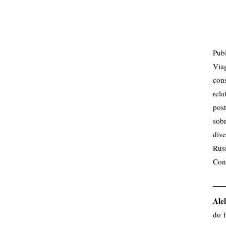
Pub
Via
cons
rela
pos
sobr
dive
Rus
Con
Ale
do 