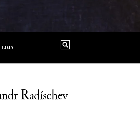
LOJA
andr Radíschev