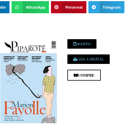
dIn
WhatsApp
Pinterest
Telegram
AGOSTO
LEIA A DIGITAL
COMPRE