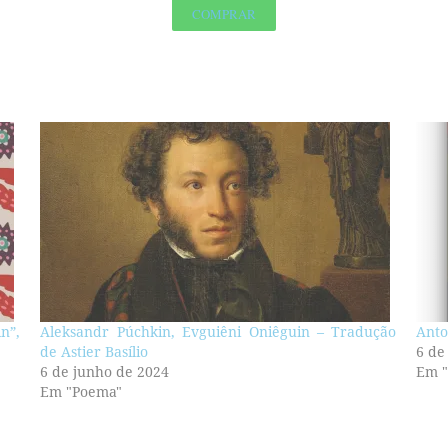
COMPRAR
in”,
Aleksandr Púchkin, Evguiêni Oniêguin – Tradução
Anto
de Astier Basílio
6 de
6 de junho de 2024
Em 
Em "Poema"