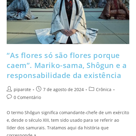
“As flores só são flores porque
caem”. Mariko-sama, Shôgun e a
responsabilidade da existência
piparote
7 de agosto de 2024
Crônica
0 Comentário
O termo Shôgun significa comandante-chefe de um exército
e, desde o século XIII, tem sido usado para se referir ao
líder dos samurais. Tratamos aqui da história que
corresponde a…