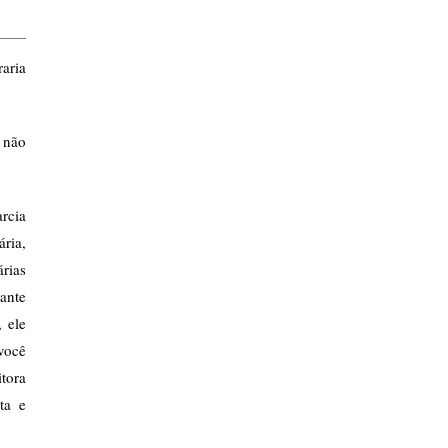
aria
ê não
arcia
ria,
árias
tante
 ele
você
tora
ta e