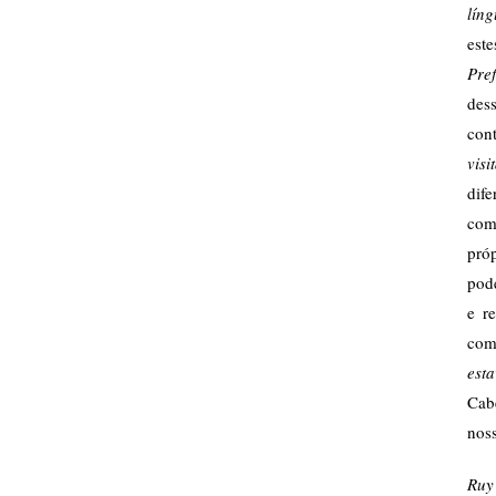
lín
est
Pre
dess
con
visi
dif
com
pró
pod
e r
com
est
Cab
noss
Ruy