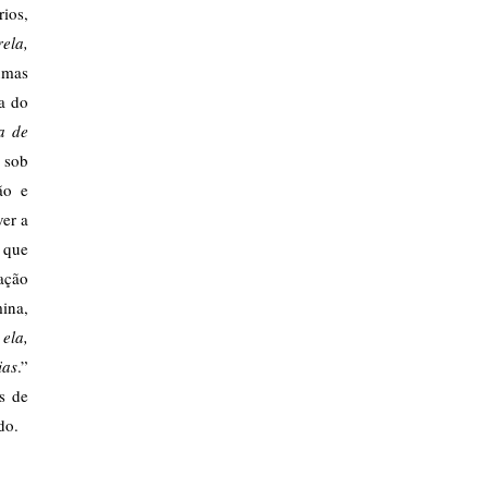
rios,
ela,
umas
ra do
a de
 sob
ão e
er a
 que
gação
ina,
ela,
ias
.”
s de
do.