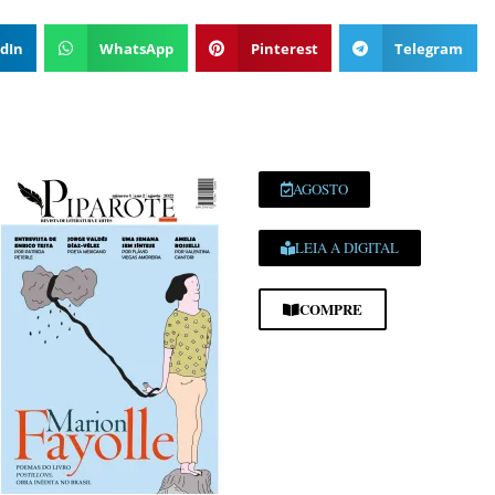
dIn
WhatsApp
Pinterest
Telegram
AGOSTO
LEIA A DIGITAL
COMPRE