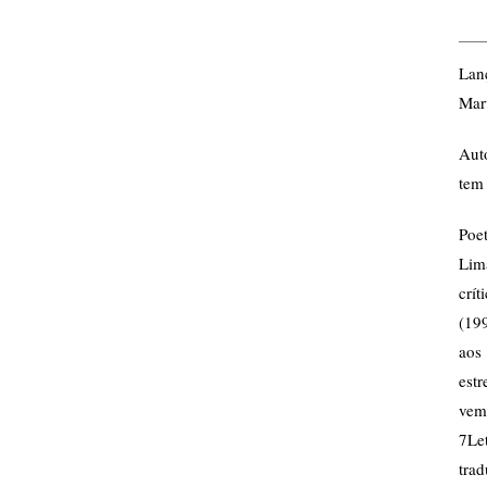
Lan
Mart
Auto
tem 
Poet
Lim
crít
(199
aos
est
vem
7Le
tra