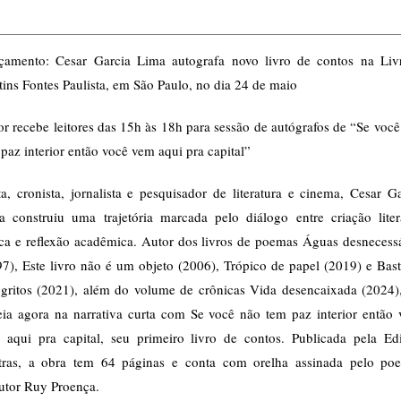
çamento: Cesar Garcia Lima autografa novo livro de contos na Livr
ins Fontes Paulista, em São Paulo, no dia 24 de maio
r recebe leitores das 15h às 18h para sessão de autógrafos de “Se voc
paz interior então você vem aqui pra capital”
a, cronista, jornalista e pesquisador de literatura e cinema, Cesar G
a construiu uma trajetória marcada pelo diálogo entre criação literá
ica e reflexão acadêmica. Autor dos livros de poemas Águas desnecess
7), Este livro não é um objeto (2006), Trópico de papel (2019) e Bas
 gritos (2021), além do volume de crônicas Vida desencaixada (2024),
reia agora na narrativa curta com Se você não tem paz interior então 
 aqui pra capital, seu primeiro livro de contos. Publicada pela Edi
tras, a obra tem 64 páginas e conta com orelha assinada pelo poe
dutor Ruy Proença.