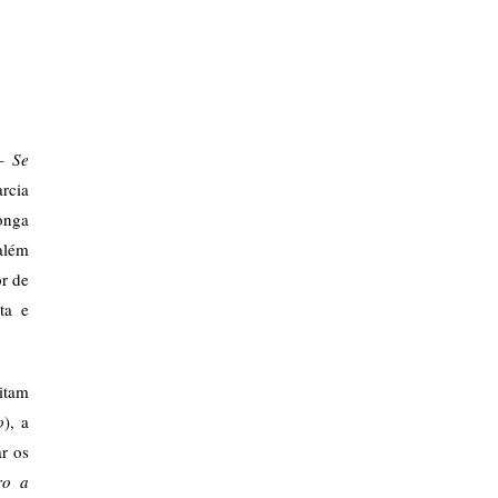
 –
Se
rcia
onga
 além
or de
ta e
sitam
o
), a
r os
ro a