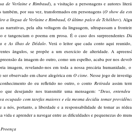
gua de Verlaine e Rimbaud
), a visitação a personagens e autores literá
es também, por sua vez, transformados em personagens (
O show da estr
firo a língua de Verlaine e Rimbaud, O último palco de Tchékhov
). Alg
as narrativas, pela alta voltagem da linguagem, ultrapassam a frontei
to e tangenciam o poema em prosa. É o caso dos surpreendentes
Di
ta
e
As ilhas de Dédalo
. Verá o leitor que cada conto aqui reunido,
erentes ângulos, se propõe a um exercício de alteridade. A apreens
preensão da imagem do outro, como um espelho, acaba por nos devolv
pria imagem, revelando-nos em toda a nossa precária humanidade, o
e ser observado em chave alegórica em
O cisne
. Nesse jogo de investi
econhecimento do eu refletido no outro, o conto
Retirada
assim term
o que desejando nos transmitir uma mensagem: “
Deus, entendeu 
ava ocupado com tarefas maiores e ela mesma decidiu tomar providênc
e a nós, portanto, a liberdade e a responsabilidade de tomar as rédea
a vida e aprender a navegar entre as dificuldades e pequenezas do mun
 Proença