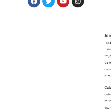
Já 
voc
Lim
traj
de t
ens
dire
Cale
ent
mito
escr