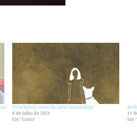
cia
O Cachorro, conto de Livia Garcia-Roza
Revi
8 de julho de 2021
11 d
Em "Conto"
Em "