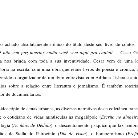
no achado absolutamente irônico do título deste seu livro de contos
ê não tem paz interior então você vem aqui pra capital
–, Cesar Ga
a nos brinda com toda a sua inventividade. Cesar vem de uma l
etória na escrita, com uma obra que reúne livros de poesia e crônica,
er sido o organizador de um livro-entrevista com Adriana Lisboa e aut
aios sobre a relação entre literatura e jornalismo. É também roteiris
tor de documentários.
idoscópio de cenas urbanas, as diversas narrativas desta coletânea tran
re o cotidiano de vidas minúsculas na megalópole (
Escrito no dinheir
logia (
As ilhas de Dédalo
), o descentramento psíquico que faz lembra
itos de Stella do Patrocínio (
Dia de visita
), o homoerotismo (
Prefi