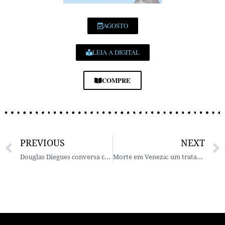
AGOSTO
LEIA A DIGITAL
COMPRE
PREVIOUS
NEXT
Douglas Diegues conversa com Antonio Risério sobre “Outrossim”
Morte em Veneza: um tratado estético de Luchino Visconti – Por Flávio Viegas Amoreira