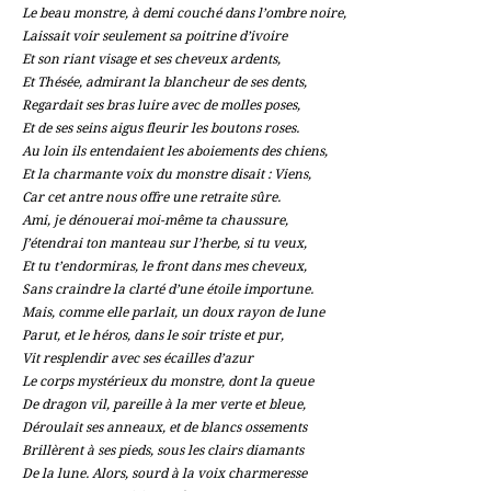
Le beau monstre, à demi couché dans l’ombre noire,
Laissait voir seulement sa poitrine d’ivoire
Et son riant visage et ses cheveux ardents,
Et Thésée, admirant la blancheur de ses dents,
Regardait ses bras luire avec de molles poses,
Et de ses seins aigus fleurir les boutons roses.
Au loin ils entendaient les aboiements des chiens,
Et la charmante voix du monstre disait : Viens,
Car cet antre nous offre une retraite sûre.
Ami, je dénouerai moi-même ta chaussure,
J’étendrai ton manteau sur l’herbe, si tu veux,
Et tu t’endormiras, le front dans mes cheveux,
Sans craindre la clarté d’une étoile importune.
Mais, comme elle parlait, un doux rayon de lune
Parut, et le héros, dans le soir triste et pur,
Vit resplendir avec ses écailles d’azur
Le corps mystérieux du monstre, dont la queue
De dragon vil, pareille à la mer verte et bleue,
Déroulait ses anneaux, et de blancs ossements
Brillèrent à ses pieds, sous les clairs diamants
De la lune. Alors, sourd à la voix charmeresse