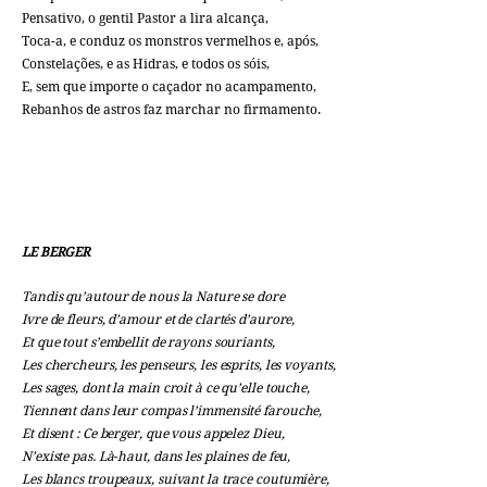
Pensativo, o gentil Pastor a lira alcança,
Toca-a, e conduz os monstros vermelhos e, após,
Constelações, e as Hidras, e todos os sóis,
E, sem que importe o caçador no acampamento,
Rebanhos de astros faz marchar no firmamento.
LE BERGER
Tandis qu’autour de nous la Nature se dore
Ivre de fleurs, d’amour et de clartés d’aurore,
Et que tout s’embellit de rayons souriants,
Les chercheurs, les penseurs, les esprits, les voyants,
Les sages, dont la main croit à ce qu’elle touche,
Tiennent dans leur compas l’immensité farouche,
Et disent : Ce berger, que vous appelez Dieu,
N’existe pas. Là-haut, dans les plaines de feu,
Les blancs troupeaux, suivant la trace coutumière,