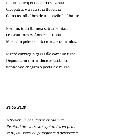
Em um ouropel bordado se vestia
Cleópatra, e a sua saia florescia
Como os mil olhos de um pavão brilhante.
E então, tudo flameja sob crisólitas,
Os castanhos Adônis e as Hipólitas
Mostram peles de lobo e arcos dourados.
Pierrô carrega o garrafão com um urro.
Depois, com um ar doce e desolado,
Sonhando chegam o poeta e o burro.
SOUS BOIS
A travers le bois fauve et radieux,
Récitant des vers sans qu’on les en prie,
Vont, couverts
de pourpre et d’orfèvrerie,