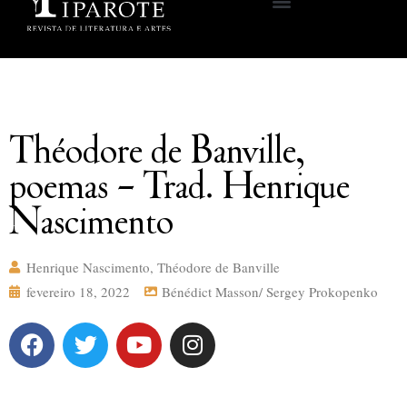
Théodore de Banville,
poemas – Trad. Henrique
Nascimento
Henrique Nascimento
,
Théodore de Banville
fevereiro 18, 2022
Bénédict Masson/ Sergey Prokopenko