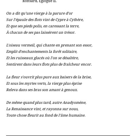
Ronsard, Églogue II.
On a dit qu’une vierge à la parure d’or
Sur l’épaule des flots vint de Cypre à Cythère,
Et que ses pieds polis, en caressant la terre,
À chacun de ses pas laissèrent un trésor.
L’oiseau vermeil, qui chante en prenant son essor,
Emplit d’enchantements la forêt solitaire,
Et les ruisseaux glacés où l’on se désaltère,
Sentirent dans leurs flots plus de fraîcheur encor.
La fleur s’ouvrit plus pure aux baisers de la brise,
Et sous les myrtes verts, la vierge plus éprise
Releva dans ses bras son amant à genoux.
De même quand plus tard, autre Anadyomène,
La Renaissance vint, et rayonna sur nous,
Toute chose fleurit au fond de l’âme humaine.