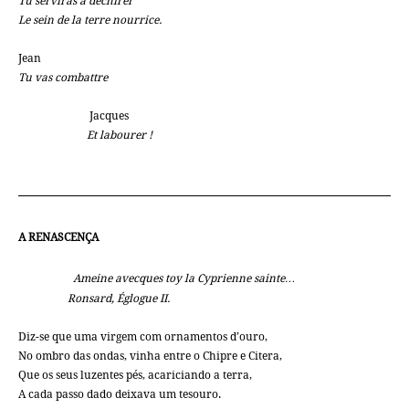
Tu serviras à déchirer
Le sein de la terre nourrice.
Jean
Tu vas combattre
Jacques
Et labourer !
A RENASCENÇA
Ameine avecques toy la Cyprienne sainte…
Ronsard, Églogue II.
Diz-se que uma virgem com ornamentos d’ouro,
No ombro das ondas, vinha entre o Chipre e Citera,
Que os seus luzentes pés, acariciando a terra,
A cada passo dado deixava um tesouro.