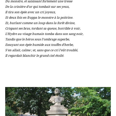
Du monstre, et saisissant fortement une tresse
De la crinière d’or qui tombait sur ses yeux,
Il tira son épée avec un cri joyeux,
Et deux fois en frappa le monstre à la poitrine.
Et, hurlant comme un loup dans la forêt divine,
Crispant ses bras, tordant sa queue, horrible à voir,
L’Hydre au visage humain tomba dans son sang noir,
Tandis que le héros sous l’ombrage superbe,
Essuyant son épée humide aux touffes d’herbe,
S’en allait, calme ; et, sans que ce cri l’eût troublé,
Il regardait blanchir le grand ciel étoilé.