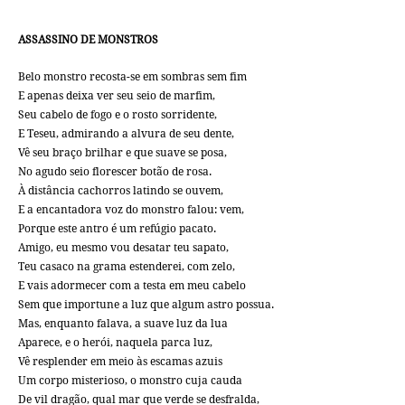
ASSASSINO DE MONSTROS
Belo monstro recosta-se em sombras sem fim
E apenas deixa ver seu seio de marfim,
Seu cabelo de fogo e o rosto sorridente,
E Teseu, admirando a alvura de seu dente,
Vê seu braço brilhar e que suave se posa,
No agudo seio florescer botão de rosa.
À distância cachorros latindo se ouvem,
E a encantadora voz do monstro falou: vem,
Porque este antro é um refúgio pacato.
Amigo, eu mesmo vou desatar teu sapato,
Teu casaco na grama estenderei, com zelo,
E vais adormecer com a testa em meu cabelo
Sem que importune a luz que algum astro possua.
Mas, enquanto falava, a suave luz da lua
Aparece, e o herói, naquela parca luz,
Vê resplender em meio às escamas azuis
Um corpo misterioso, o monstro cuja cauda
De vil dragão, qual mar que verde se desfralda,