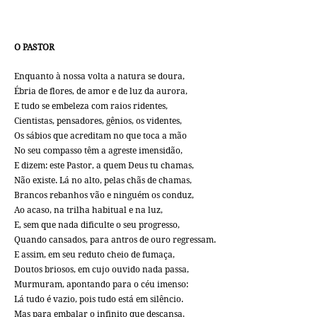
O PASTOR
Enquanto à nossa volta a natura se doura,
Ébria de flores, de amor e de luz da aurora,
E tudo se embeleza com raios ridentes,
Cientistas, pensadores, gênios, os videntes,
Os sábios que acreditam no que toca a mão
No seu compasso têm a agreste imensidão,
E dizem: este Pastor, a quem Deus tu chamas,
Não existe. Lá no alto, pelas chãs de chamas,
Brancos rebanhos vão e ninguém os conduz,
Ao acaso, na trilha habitual e na luz,
E, sem que nada dificulte o seu progresso,
Quando cansados, para antros de ouro regressam.
E assim, em seu reduto cheio de fumaça,
Doutos briosos, em cujo ouvido nada passa,
Murmuram, apontando para o céu imenso:
Lá tudo é vazio, pois tudo está em silêncio.
Mas para embalar o infinito que descansa,