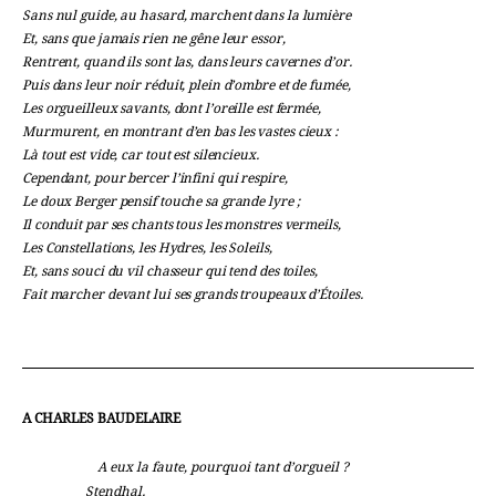
Sans nul guide, au hasard, marchent dans la lumière
Et, sans que jamais rien ne gêne leur essor,
Rentrent, quand ils sont las, dans leurs cavernes d’or.
Puis dans leur noir réduit, plein d’ombre et de fumée,
Les orgueilleux savants, dont l’oreille est fermée,
Murmurent, en montrant d’en bas les vastes cieux :
Là tout est vide, car tout est silencieux.
Cependant, pour bercer l’infini qui respire,
Le doux Berger pensif touche sa grande lyre ;
Il conduit par ses chants tous les monstres vermeils,
Les Constellations, les Hydres, les Soleils,
Et, sans souci du vil chasseur qui tend des toiles,
Fait marcher devant lui ses grands troupeaux d’Étoiles.
A CHARLES BAUDELAIRE
A eux la faute, pourquoi tant d’orgueil ?
Stendhal.