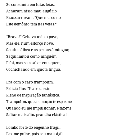
Se consumiu em lutas feias.
Acharam nisso mau augúrio
E sussurravam: “Que mercúrio
Este demônio tem nas veias?”
“Bravo!” Gritava todo o povo,
Mas ele, num esforço novo,
Sentiu cãibra e as pernas à míngua;
Saqui imitou como ninguém
E foi, mas sem saber com quem,
Cochichando em ignota língua.
Era com o caro trampolim.
E dizia-lhe: “Teatro, assim
Pleno de inspiração fantástica,
Trampolim, que a emoção te espasme
Quando eu me impulsionar, e faz-me
Saltar mais alto, prancha elástica!
Lombo forte do engenho frágil,
Faz-me pular, pois sou mais ágil