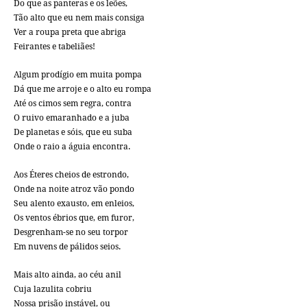
Do que as panteras e os leões,
Tão alto que eu nem mais consiga
Ver a roupa preta que abriga
Feirantes e tabeliães!
Algum prodígio em muita pompa
Dá que me arroje e o alto eu rompa
Até os cimos sem regra, contra
O ruivo emaranhado e a juba
De planetas e sóis, que eu suba
Onde o raio a águia encontra.
Aos Éteres cheios de estrondo,
Onde na noite atroz vão pondo
Seu alento exausto, em enleios,
Os ventos ébrios que, em furor,
Desgrenham-se no seu torpor
Em nuvens de pálidos seios.
Mais alto ainda, ao céu anil
Cuja lazulita cobriu
Nossa prisão instável, ou