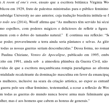
m
A room of one’s own
, ensaio que a escritora britânica Virginia Wo
blicou em 1929, fruto de palestras ministradas para o público feminino
mbridge University no ano anterior, cuja tradução brasileira intitula-se
to todo seu
(2014), Woolf afirma que “As mulheres têm servido há sécu
mo espelhos, com poderes mágicos e deliciosos de refletir a figura
mem com o dobro do tamanho natural.” E continua sua reflexão: “
se poder, provavelmente a terra ainda seria pântanos e selvas. As glór
 todas as nossas guerras seriam desconhecidas.” Dessa forma, no roma
 Paulina Chiziane,
Ventos do Apocalipse
, publicado em 1995, emb
crito em 1991, ainda sob a atmosfera plúmbea da Guerra Civil, não
vidas de que a escritora moçambicana rompia paradigmas ao afronta
ntalidade recalcitrante da dominação masculina em favor da emancipa
s mulheres, inclusive na seara da criação artística, ao expor as entran
 guerra pelo seu olhar feminino, testemunhal, a ecoar a reflexão de Woo
m todas as guerras do mundo nunca houve arma mais fulminante qu
lher, mas é aos homens que cabem as honras de generais.”