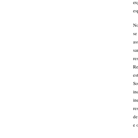
ex
es
No
se
as
sa
re
Re
es
So
in
in
re
de
e 