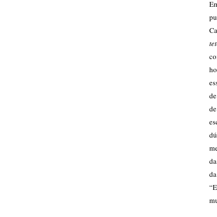
E
pu
Ca
te
co
ho
es
de
de
es
dú
me
da
da
“E
mu