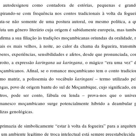
 autodesignou como contadora de estórias, pequenas e grand
spirando-se com frequência nos contos tradicionais à volta da foguei
ata-se não somente de uma postura autoral, ou mesmo política, a q
futa um gênero literário cuja origem é sabidamente europeia, mas tam
afirma a sua filiação às tradições moçambicanas oriundas da oralidade, 
ais os mais velhos, à noite, ao calor da chama da fogueira, transmi
beres, experiências, sensibilidades e afetos, desde que pronunciada, c
troito, a expressão
karingana ua karingana
, o mágico “era uma vez” 
çambicanos. Afinal, se o romance moçambicano tem o conto tradicio
mo matriz, a polissemia do vocábulo
karingani
– termo utilizado pe
ngas, povo de origem bantu do sul de Moçambique, cujo significado, en
tros, pode ser conto, fábula ou lenda – prova-nos que o unive
manesco moçambicano surge potencialmente híbrido a deambular 
lizas genológicas.
primazia de simbolicamente “estar à volta da fogueira” para a arquitet
 um ambiente legítimo de troca intelectual está sempre preestabelecida