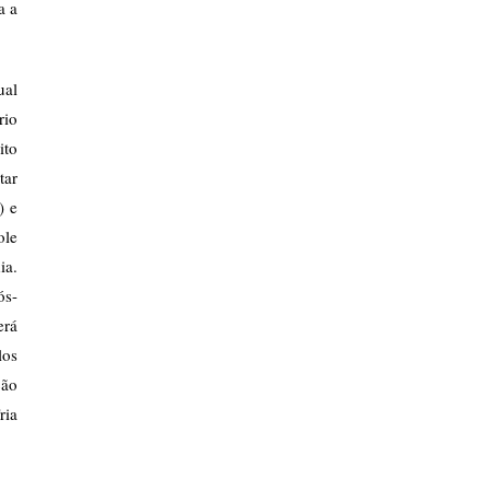
a a
ual
rio
ito
tar
) e
ole
ia.
ós-
erá
los
ção
ria