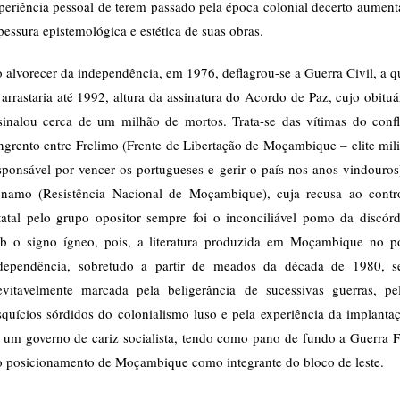
periência pessoal de terem passado pela época colonial decerto aument
pessura epistemológica e estética de suas obras.
 alvorecer da independência, em 1976, deflagrou-se a Guerra Civil, a q
 arrastaria até 1992, altura da assinatura do Acordo de Paz, cujo obituá
sinalou cerca de um milhão de mortos. Trata-se das vítimas do confl
ngrento entre Frelimo (Frente de Libertação de Moçambique – elite mili
sponsável por vencer os portugueses e gerir o país nos anos vindouros
namo (Resistência Nacional de Moçambique), cuja recusa ao contr
tatal pelo grupo opositor sempre foi o inconciliável pomo da discórd
b o signo ígneo, pois, a literatura produzida em Moçambique no p
dependência, sobretudo a partir de meados da década de 1980, s
evitavelmente marcada pela beligerância de sucessivas guerras, pe
squícios sórdidos do colonialismo luso e pela experiência da implanta
 um governo de cariz socialista, tendo como pano de fundo a Guerra F
o posicionamento de Moçambique como integrante do bloco de leste.