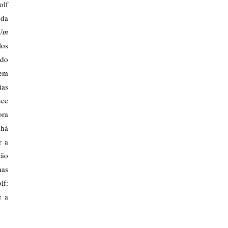
olf
 da
Um
los
 do
Sem
ias
nce
ora
 há
r a
ção
has
lf:
e a