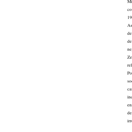
Mi
co
19
As
de
de
ne
Ze
re
Po
so
ca
in
e
de
ir