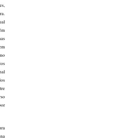
es,
ra.
ual
bém
nas
tem
omo
dos
nal
los
tre
rso
por
ura
 na