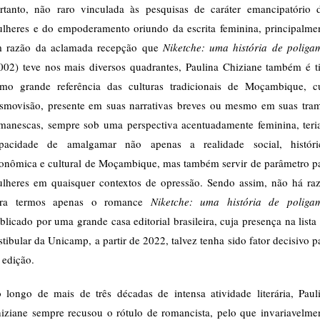
rtanto, não raro vinculada às pesquisas de caráter emancipatório 
lheres e do empoderamento oriundo da escrita feminina, principalme
 razão da aclamada recepção que
Niketche: uma história de poliga
002) teve nos mais diversos quadrantes, Paulina Chiziane também é t
mo grande referência das culturas tradicionais de Moçambique, c
smovisão, presente em suas narrativas breves ou mesmo em suas tra
manescas, sempre sob uma perspectiva acentuadamente feminina, teri
pacidade de amalgamar não apenas a realidade social, históri
onômica e cultural de Moçambique, mas também servir de parâmetro p
lheres em quaisquer contextos de opressão. Sendo assim, não há ra
ara termos apenas o romance
Niketche: uma história de poliga
blicado por uma grande casa editorial brasileira, cuja presença na lista
stibular da Unicamp, a partir de 2022, talvez tenha sido fator decisivo p
l edição.
 longo de mais de três décadas de intensa atividade literária, Paul
iziane sempre recusou o rótulo de romancista, pelo que invariavelme