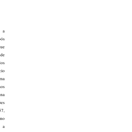
 a
pós
que
 de
dos
cio
ema
mos
 na
ões
57,
ano
, a