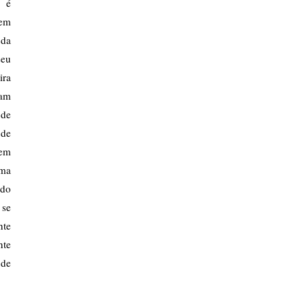
e é
 em
 da
seu
ira
ram
 de
 de
 em
uma
 do
 se
nte
nte
 de