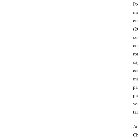
Po
mu
em
(2
co
co
ro
ca
ec
mu
p
pu
ve
ta
Ao
Ch