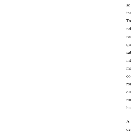
se
in
Tr
re
re
qu
sa
in
mo
co
ro
ou
ro
ba
A 
de