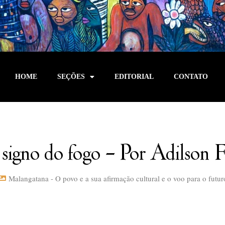
HOME
SEÇÕES
EDITORIAL
CONTATO
 signo do fogo – Por Adilson 
Malangatana - O povo e a sua afirmação cultural e o voo para o futur