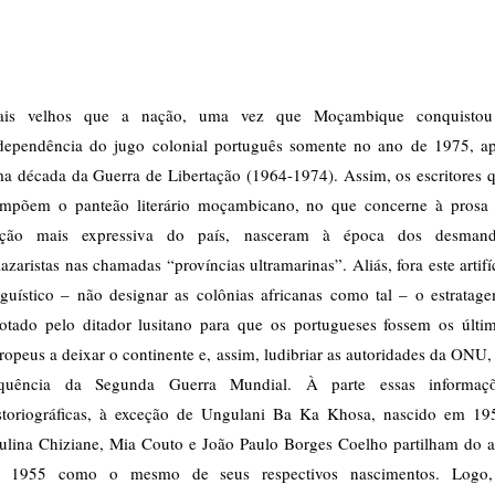
is velhos que a nação, uma vez que Moçambique conquistou
dependência do jugo colonial português somente no ano de 1975, a
a década da Guerra de Libertação (1964-1974). Assim, os escritores 
mpõem o panteão literário moçambicano, no que concerne à prosa
cção mais expressiva do país, nasceram à época dos desman
lazaristas nas chamadas “províncias ultramarinas”. Aliás, fora este artifí
nguístico – não designar as colônias africanas como tal – o estratag
otado pelo ditador lusitano para que os portugueses fossem os últi
ropeus a deixar o continente e, assim, ludibriar as autoridades da ONU,
quência da Segunda Guerra Mundial. À parte essas informaç
storiográficas, à exceção de Ungulani Ba Ka Khosa, nascido em 19
ulina Chiziane, Mia Couto e João Paulo Borges Coelho partilham do 
 1955 como o mesmo de seus respectivos nascimentos. Logo