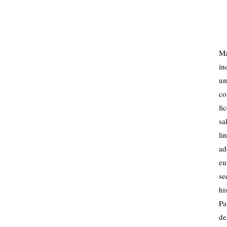
Ma
in
um
co
fi
sa
li
ad
eu
se
hi
Pa
de