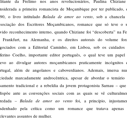
litante da Frelimo nos anos revolucionários, Paulina Chizian
nsiderada a primeira romancista de Moçambique por ter publicado,
90, o livro intitulado
Balada de amor ao vento
, sob a chancela
sociação dos Escritores Moçambicanos, romance que só teve o 
vido reconhecimento interno, quando Chiziane foi “descoberta” na Fe
 Frankfurt, na Alemanha, e os direitos autorais do volume fo
gociados com a Editorial Caminho, em Lisboa, sob os cuidados
ferino Coelho, importante editor português, o qual teve um papel
levo ao divulgar autores moçambicanos praticamente incógnitos
rtugal, além de angolanos e caboverdianos. Ademais, imersa n
ciedade marcadamente androcêntrica, apesar de abordar o temário
samento tradicional e a rebeldia da jovem protagonista Sarnau – que
dispõe ante as convenções sociais com as quais se vê culturalme
nredada –
Balada de amor ao vento
foi, a princípio, injustame
sdenhado pela crítica como um romance que tratava apenas
relevantes assuntos de mulher.