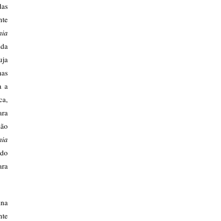
das
nte
mia
ida
uja
mas
a a
ca,
ara
zão
mia
 do
ara
ina
nte