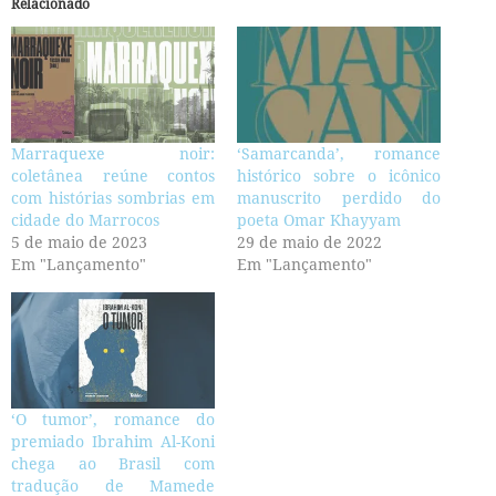
Relacionado
Marraquexe noir:
‘Samarcanda’, romance
coletânea reúne contos
histórico sobre o icônico
com histórias sombrias em
manuscrito perdido do
cidade do Marrocos
poeta Omar Khayyam
5 de maio de 2023
29 de maio de 2022
Em "Lançamento"
Em "Lançamento"
‘O tumor’, romance do
premiado Ibrahim Al-Koni
chega ao Brasil com
tradução de Mamede