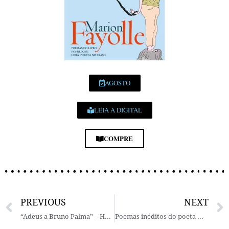
AGOSTO
LEIA A DIGITAL
COMPRE
PREVIOUS
NEXT
“Adeus a Bruno Palma” – Homenagem do poeta Marcus Fabiano Gonçalves seguida de poemas do livro “O Mar e o Búzio”
Poemas inéditos do poeta Moisés Alves