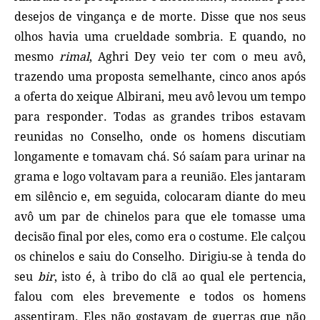
desejos de vingança e de morte. Disse que nos seus
olhos havia uma crueldade sombria. E quando, no
mesmo
rimal
, Aghri Dey veio ter com o meu avô,
trazendo uma proposta semelhante, cinco anos após
a oferta do xeique Albirani, meu avô levou um tempo
para responder. Todas as grandes tribos estavam
reunidas no Conselho, onde os homens discutiam
longamente e tomavam chá. Só saíam para urinar na
grama e logo voltavam para a reunião. Eles jantaram
em silêncio e, em seguida, colocaram diante do meu
avô um par de chinelos para que ele tomasse uma
decisão final por eles, como era o costume. Ele calçou
os chinelos e saiu do Conselho. Dirigiu‑se à tenda do
seu
bir
, isto é, à tribo do clã ao qual ele pertencia,
falou com eles brevemente e todos os homens
assentiram. Eles não gostavam de guerras que não