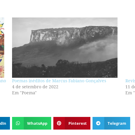
ano
Poemas inéditos de Marcus Fabiano Gonçalves
Revi
4 de setembro de 2022
11 d
Em "Poema"
Em "
dIn
WhatsApp
Pinterest
Telegram