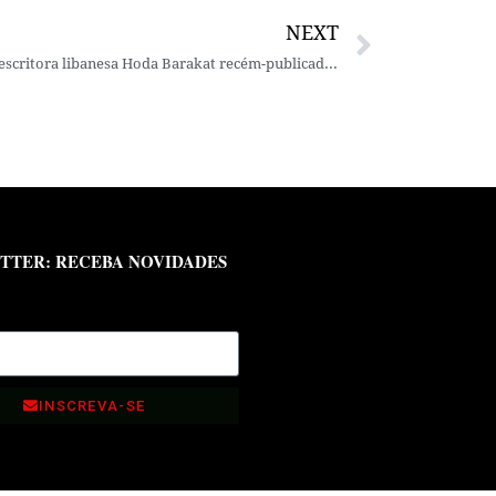
NEXT
“O Arador das Águas” – romance da escritora libanesa Hoda Barakat recém-publicado e traduzido no Brasil por Safa Jubran
TTER: RECEBA NOVIDADES
INSCREVA-SE