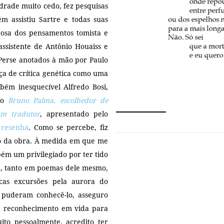
drade muito cedo, fez pesquisas
 assistiu Sartre e todas suas
orosa dos pensamentos tomista e
 assistente de Antônio Houaiss e
n Perse anotados à mão por Paulo
ça de crítica genética como uma
mbém inesquecível Alfredo Bosi,
vro
Bruno Palma, escolhedor de
um traduto
r
, apresentado pelo
a
resenha
. Como se percebe, fiz
lo da obra. À medida em que me
ém um privilegiado por ter tido
a, tanto em poemas dele mesmo,
icas excursões pela aurora do
 puderam conhecê-lo, asseguro
eu reconhecimento em vida para
to pessoalmente, acredito ter