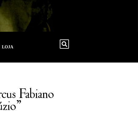
LOJA
cus Fabiano
úzio”