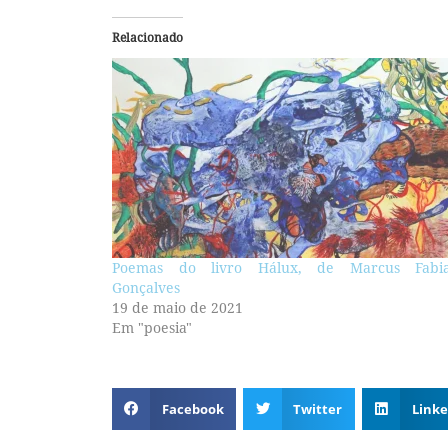
Relacionado
Poemas do livro Hálux, de Marcus Fabi
Gonçalves
19 de maio de 2021
Em "poesia"
Facebook
Twitter
Linke