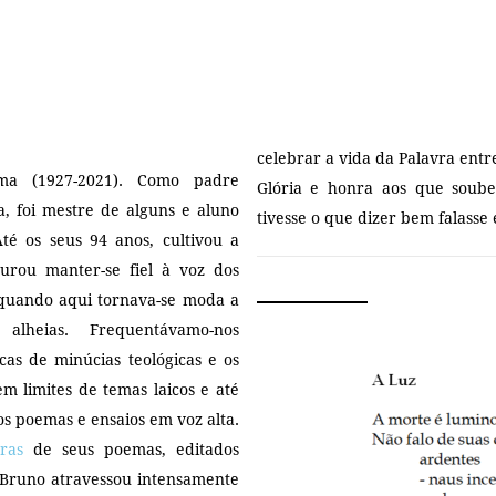
celebrar a vida da Palavra entr
ma (1927-2021). Como padre
Glória e honra aos que sou
ta, foi mestre de alguns e aluno
tivesse o que dizer bem falasse
té os seus 94 anos, cultivou a
rou manter-se fiel à voz dos
quando aqui tornava-se moda a
alheias. Frequentávamo-nos
cas de minúcias teológicas e os
em limites de temas laicos e até
os poemas e ensaios em voz alta.
uras
de seus poemas, editados
i Bruno atravessou intensamente