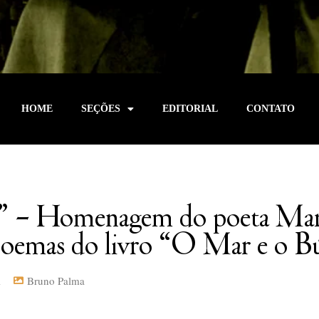
HOME
SEÇÕES
EDITORIAL
CONTATO
a” – Homenagem do poeta Mar
poemas do livro “O Mar e o B
1
Bruno Palma