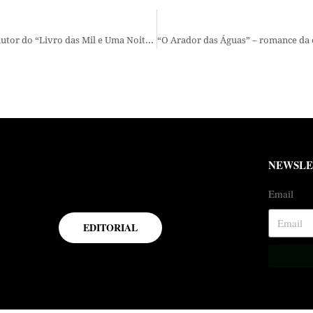
Entrevista com Mamede Mustafa Jarouche: o Tradutor do “Livro das Mil e Uma Noites”
NEWSLE
Email
EDITORIAL