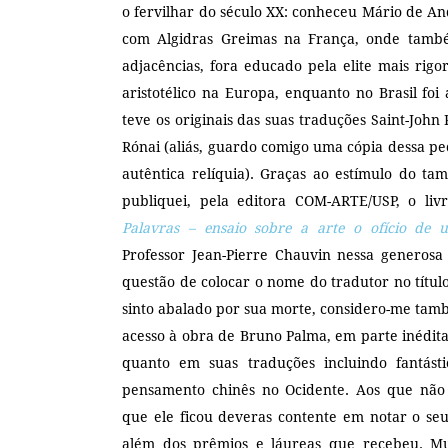
o fervilhar do século XX: conheceu Mário de An
com Algidras Greimas na França, onde também
adjacências, fora educado pela elite mais rig
aristotélico na Europa, enquanto no Brasil foi
teve os originais das suas traduções Saint-Joh
Rónai (aliás, guardo comigo uma cópia dessa pe
autêntica relíquia). Graças ao estímulo do ta
publiquei, pela editora COM-ARTE/USP, o li
Palavras – ensaio sobre a arte o ofício de 
Professor Jean-Pierre Chauvin nessa generos
questão de colocar o nome do tradutor no títu
sinto abalado por sua morte, considero-me tamb
acesso à obra de Bruno Palma, em parte inédit
quanto em suas traduções incluindo fantást
pensamento chinês no Ocidente. Aos que não
que ele ficou deveras contente em notar o s
além dos prêmios e láureas que recebeu. Mui