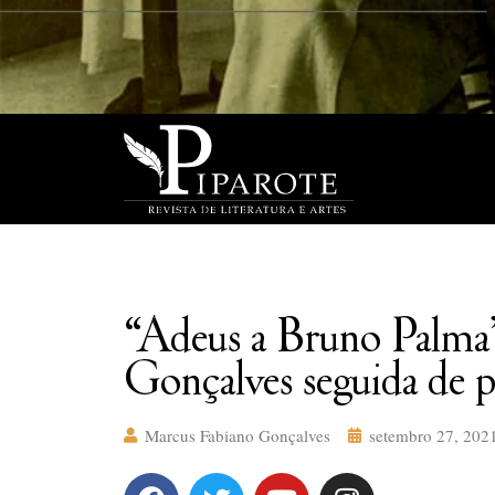
“Adeus a Bruno Palm
Gonçalves seguida de 
Marcus Fabiano Gonçalves
setembro 27, 202