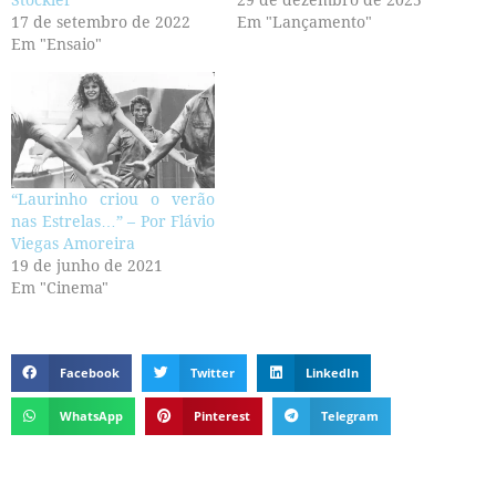
Stockler
29 de dezembro de 2025
17 de setembro de 2022
Em "Lançamento"
Em "Ensaio"
“Laurinho criou o verão
nas Estrelas…” – Por Flávio
Viegas Amoreira
19 de junho de 2021
Em "Cinema"
Facebook
Twitter
LinkedIn
WhatsApp
Pinterest
Telegram