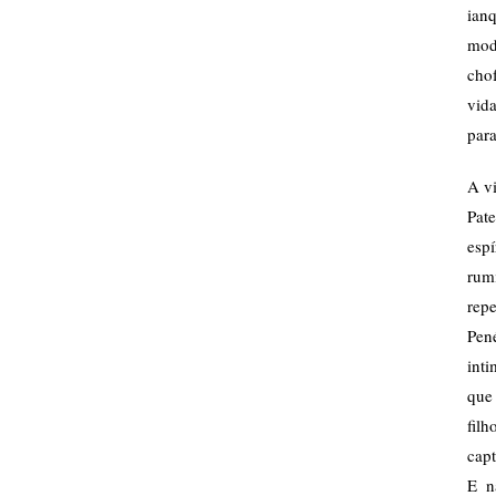
ian
mod
cho
vid
para
A vi
Pate
espí
rum
rep
Pen
int
que
fil
cap
E n