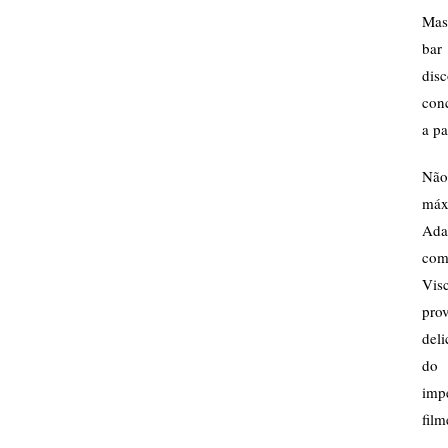
Mas
bar
dis
conc
a p
Não 
máx
Ada
com
Vis
pro
deli
do 
imp
film