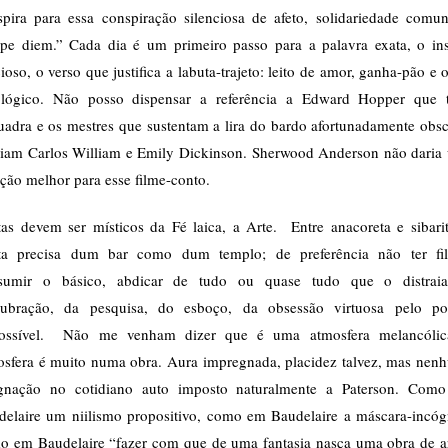
spira para essa conspiração silenciosa de afeto, solidariedade comun
rpe diem.” Cada dia é um primeiro passo para a palavra exata, o ins
ioso, o verso que justifica a labuta-trajeto: leito de amor, ganha-pão e 
ológico. Não posso dispensar a referência a Edward Hopper que 
uadra e os mestres que sustentam a lira do bardo afortunadamente obsc
liam Carlos William e Emily Dickinson. Sherwood Anderson não daria
ução melhor para esse filme-conto.
tas devem ser místicos da Fé laica, a Arte. Entre anacoreta e sibarit
ta precisa dum bar como dum templo; de preferência não ter fil
sumir o básico, abdicar de tudo ou quase tudo que o distrai
cubração, da pesquisa, do esboço, da obsessão virtuosa pelo p
ossível. Não me venham dizer que é uma atmosfera melancólic
osfera é muito numa obra. Aura impregnada, placidez talvez, mas nen
ignação no cotidiano auto imposto naturalmente a Paterson. Com
delaire um niilismo propositivo, como em Baudelaire a máscara-incógn
o em Baudelaire “fazer com que de uma fantasia nasça uma obra de ar