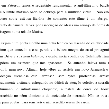
 em Paterson temos o sedentário fundamental, o anti-flâneur, o balcã
 é o limite máximo onde se debruça para a multidão virtual. Não est
correr sobre estética literária tão somente: este filme é um abrigo
erto de câmera, talvez por associação de ideias um arranjo de flores d
aisagem numa tela de Matisse.
exijam dum poeta cinéfilo uma ficha técnica ou resenha de celebridad
imo que concedo a essa pérola é a beleza íntegra do casal protagoni
m Drive e sua
nonchalance
, a exuberância contida de Golshifeth Far
põem um oximoro que nos apascenta. Se antanho falava num 
conti, num novo Altman, hoje vibro ao assistir um novo Jarmusch e
vocação silenciosa este Jarmusch: sem bytes, pirotecnias, arrast
cadamente a câmera esfregando no déficit de atenção coletivo a sacral
humano, o infinitesimal eloquente, a paleta de cores do horiz
ercebido no néon idiotizante da sociedade de mercado. Não se trata
e para poetas, para sensíveis e não acredito serem tão raros.