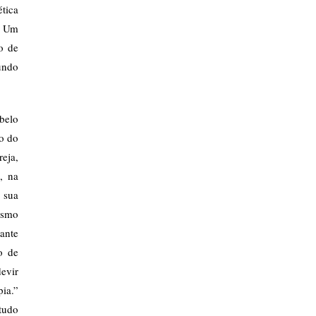
tica
! Um
o de
undo
 belo
ão do
reja,
, na
 sua
ismo
ante
o de
evir
ia.”
tudo