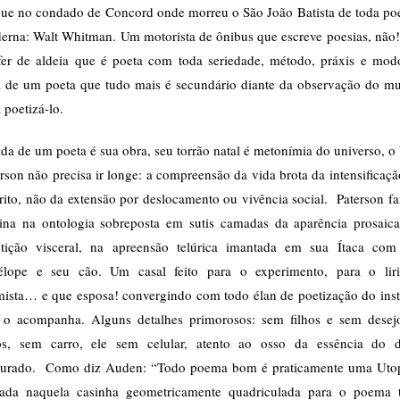
que no condado de Concord onde morreu o São João Batista de toda poé
erna: Walt Whitman. Um motorista de ônibus que escreve poesias, não
fer de aldeia que é poeta com toda seriedade, método, práxis e mod
a de um poeta que tudo mais é secundário diante da observação do m
 poetizá-lo.
da de um poeta é sua obra, seu torrão natal é metonímia do universo, o
rson não precisa ir longe: a compreensão da vida brota da intensificaç
rito, não da extensão por deslocamento ou vivência social. Paterson fa
ina na ontologia sobreposta em sutis camadas da aparência prosaica
etição visceral, na apreensão telúrica imantada em sua Ítaca com
élope e seu cão. Um casal feito para o experimento, para o lir
imista… e que esposa! convergindo com todo élan de poetização do inst
 o acompanha. Alguns detalhes primorosos: sem filhos e sem desej
hos, sem carro, ele sem celular, atento ao osso da essência do d
turado. Como diz Auden: “Todo poema bom é praticamente uma Utop
ada naquela casinha geometricamente quadriculada para o poema 