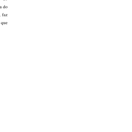
za do
 faz
 que