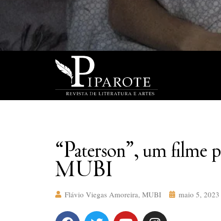
“Paterson”, um filme p
MUBI
Flávio Viegas Amoreira
,
MUBI
maio 5, 2023