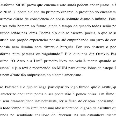
lataforma MUBI prova que cinema e arte ainda podem andar juntos, a fi
de 2016. O poeta é o eco do primeiro espanto, o protótipo do encantam
rimevo clarão de consciência de nossa solitude diante o infinito. Pat
e ser todo homem no futuro, ainda é tempo de quando todos serão po
titude senão nas letras. Poema é o que se escreve; poesia, o que se s
musch nos propõe experenciar poesia até empunhando um jarro de cerv
poesia nem ilumina nem diverte o burguês. Por isso desterra o poe
nsforma num parasita ou vagabundo.” É o que nos diz Octávio Pa
íssimo “O Arco e a Lira” primeiro livro me veio à mente quando ass
terson” e já o revi e recomendo no MUBI para outros lobos da estepe.
er
nem
drunk
tão onipresente no cinema americano.
so Paterson é o que se nega participar do jogo furado que o avilte, q
caracterize enquanto poeta e ser poeta não é pouca coisa. Um filme 
” sem dramaticidade intelectualista, ler o fluxo de criação incessante.
a todo tempo num simultaneísmo idiossincrático: o gozo da escritura q
venda no semblante anguloso de Paterson, na sua estranheza diant