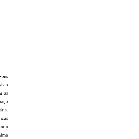
exões
isto
m as
paço
ária.
icas
eram
alma