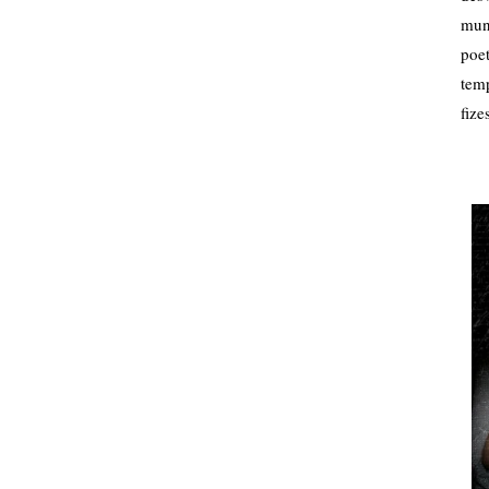
mund
poe
tem
fize