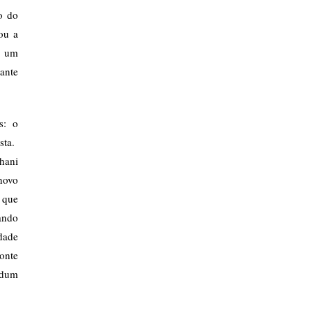
o do
ou a
, um
iante
es: o
sta.
ahani
novo
 que
ando
idade
onte
 dum