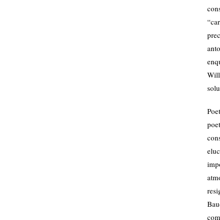
con
“ca
prec
ant
enq
Wil
sol
Poe
poe
con
elu
imp
atm
res
Bau
com