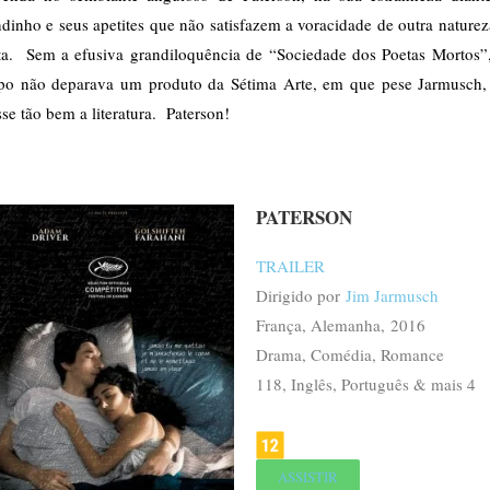
inho e seus apetites que não satisfazem a voracidade de outra nature
ta. Sem a efusiva grandiloquência de “Sociedade dos Poetas Mortos”,
po não deparava um produto da Sétima Arte, em que pese Jarmusch,
sse tão bem a literatura. Paterson!
PATERSON
TRAILER
Dirigido por
Jim Jarmusch
França, Alemanha, 2016
Drama, Comédia, Romance
118,
Inglês, Português & mais 4
ASSISTIR