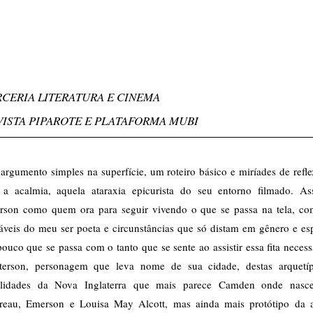
RCERIA LITERATURA E CINEMA
VISTA PIPAROTE E PLATAFORMA MUBI
rgumento simples na superfície, um roteiro básico e miríades de refl
 a acalmia, aquela ataraxia epicurista do seu entorno filmado. Ass
erson como quem ora para seguir vivendo o que se passa na tela, co
iáveis do meu ser poeta e circunstâncias que só distam em gênero e es
ouco que se passa com o tanto que se sente ao assistir essa fita necess
erson, personagem que leva nome de sua cidade, destas arquetíp
alidades da Nova Inglaterra que mais parece Camden onde nasc
reau, Emerson e Louisa May Alcott, mas ainda mais protótipo da 