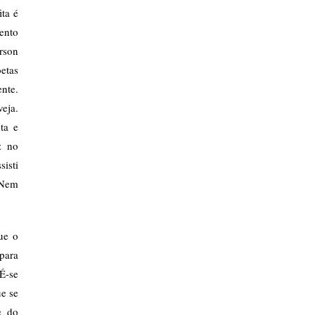
ta é
ento
erson
etas
ente.
eja.
ta e
z no
isti
 Nem
ue o
para
 É-se
ue se
e do