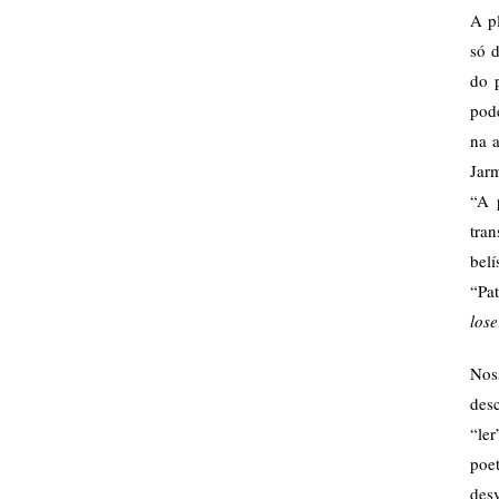
A p
só 
do p
pod
na a
Jar
“A 
tra
bel
“Pa
los
Nos
des
“ler
poet
des