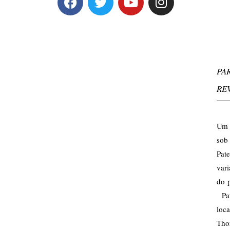
PA
RE
Um a
sob
Pat
var
do p
Pat
loc
Tho