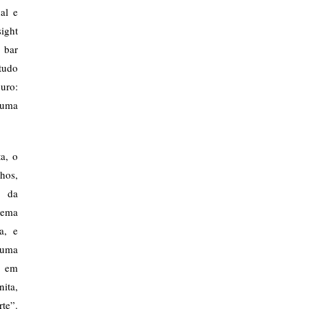
al e
ight
o bar
tudo
uro:
 uma
a, o
hos,
a da
oema
a, e
huma
o em
ita,
te”.