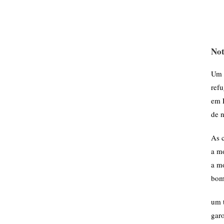
Not
Um 
ref
em 
de n
As 
a m
a m
bomb
um 
gar