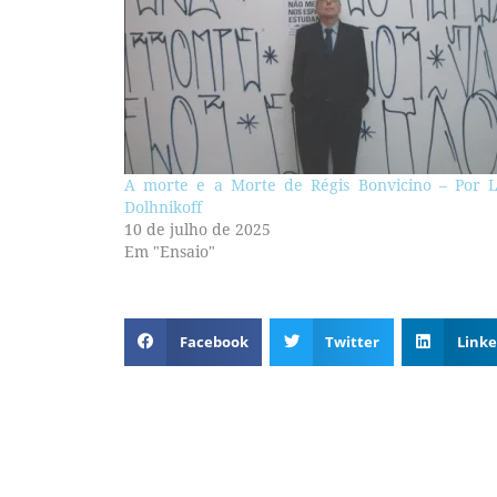
A morte e a Morte de Régis Bonvicino – Por L
Dolhnikoff
10 de julho de 2025
Em "Ensaio"
Facebook
Twitter
Linke