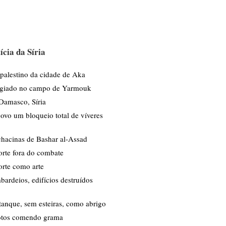
ícia da Síria
palestino da cidade de Aka
ugiado no campo de Yarmouk
Damasco, Síria
ovo um bloqueio total de víveres
chacinas de Bashar al-Assad
orte fora do combate
orte como arte
ardeios, edifícios destruídos
tanque, sem esteiras, como abrigo
otos comendo grama