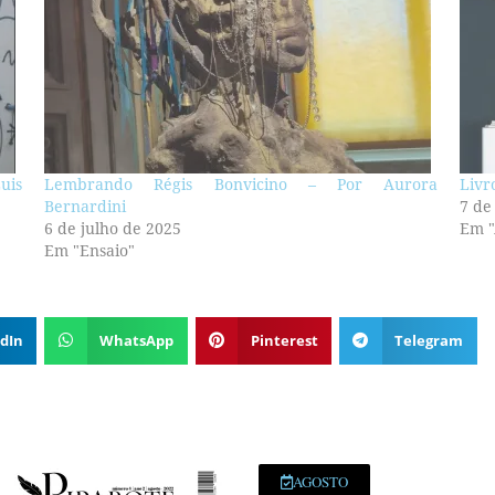
uis
Lembrando Régis Bonvicino – Por Aurora
Livr
Bernardini
7 de
6 de julho de 2025
Em "
Em "Ensaio"
dIn
WhatsApp
Pinterest
Telegram
AGOSTO