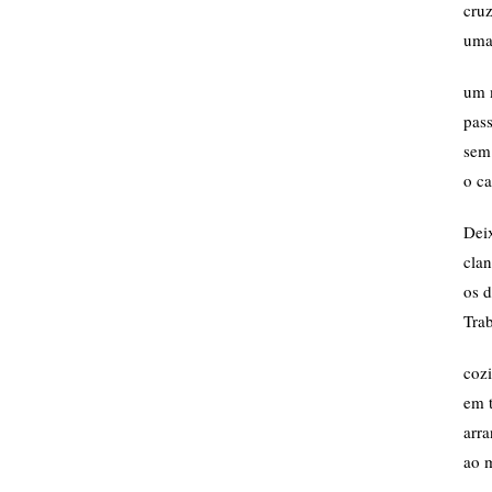
cru
uma
um 
pass
sem
o ca
Dei
cla
os d
Tra
cozi
em 
arr
ao m