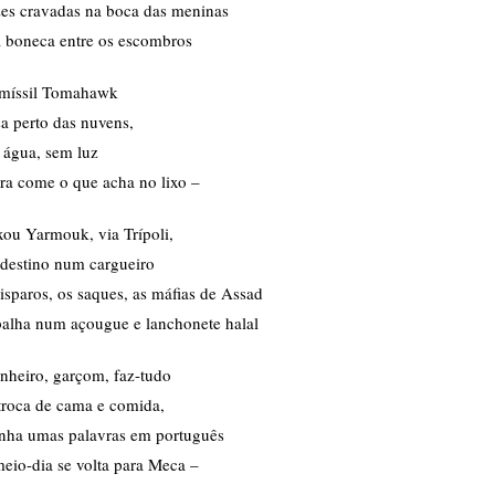
zes cravadas na boca das meninas
 boneca entre os escombros
míssil Tomahawk
a perto das nuvens,
 água, sem luz
ra come o que acha no lixo –
xou Yarmouk, via Trípoli,
ndestino num cargueiro
isparos, os saques, as máfias de Assad
balha num açougue e lanchonete halal
nheiro, garçom, faz-tudo
troca de cama e comida,
anha umas palavras em português
eio-dia se volta para Meca –