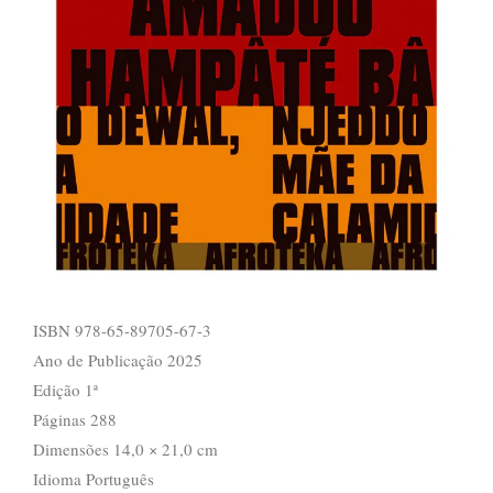
ISBN
978-65-89705-67-3
Ano de Publicação
2025
Edição
1ª
Páginas
288
Dimensões
14,0 × 21,0 cm
Idioma
Português