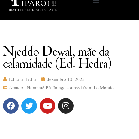
Njeddo Dewal, mãe da
calamidade (Ed. Hedra)
Editora Hedra
dezembro 10, 2025
Amadou Hampaté Bâ. Image sourced from Le Monde.