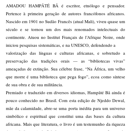
AMADOU HAMPÂTÉ BÂ é escritor, etnólogo e pensador.
Pertence à primeira geração de autores francófonos africanos.
Nascido em 1901 no Sudão Francês (atual Mali), viveu quase um
século e se tornou um dos mais renomados intelectuais do
continente. Atuou no Institut Français de l’Afrique Noire, onde
iniciou pesquisas sistemáticas, e na UNESCO, defendendo a
valorização das línguas e culturas africanas, e sobretudo a
preservação das tradições orais — as “bibliotecas vivas”
ameaçadas de extinção. Sua célebre frase, “Na África, um velho
que morre é uma biblioteca que pega fogo”, ecoa como síntese
de sua obra e de sua militância.
Premiado e traduzido em diversos idiomas, Hampâté Bâ ainda é
pouco conhecido no Brasil. Com esta edição de Njeddo Dewal,
mãe da calamidade, abre-se uma porta inédita para um universo
simbólico e espiritual que constitui uma das bases da cultura
africana. Mais que literatura, o livro é um testemunho da riqueza