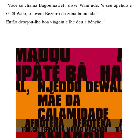
‘Você se chama Bâgoumâwel’, disse Wâm’ndé, ‘e seu apelido é
Gaël-Wâlo, o jovem Bezerro da zona inundada.’
Então desejou-lhe boa viagem e lhe deu a bênção.”