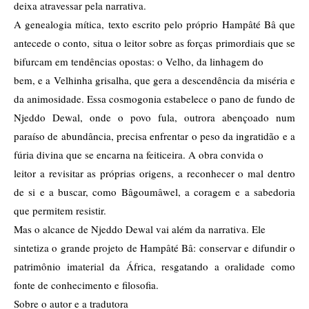
deixa atravessar pela narrativa.
A genealogia mítica, texto escrito pelo próprio Hampâté Bâ que
antecede o conto, situa o leitor sobre as forças primordiais que se
bifurcam em tendências opostas: o Velho, da linhagem do
bem, e a Velhinha grisalha, que gera a descendência da miséria e
da animosidade. Essa cosmogonia estabelece o pano de fundo de
Njeddo Dewal, onde o povo fula, outrora abençoado num
paraíso de abundância, precisa enfrentar o peso da ingratidão e a
fúria divina que se encarna na feiticeira. A obra convida o
leitor a revisitar as próprias origens, a reconhecer o mal dentro
de si e a buscar, como Bâgoumâwel, a coragem e a sabedoria
que permitem resistir.
Mas o alcance de Njeddo Dewal vai além da narrativa. Ele
sintetiza o grande projeto de Hampâté Bâ: conservar e difundir o
patrimônio imaterial da África, resgatando a oralidade como
fonte de conhecimento e filosofia.
Sobre o autor e a tradutora