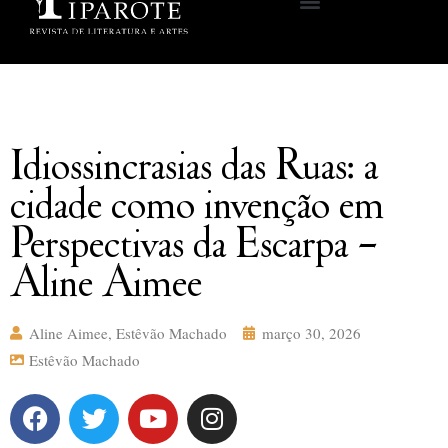
Idiossincrasias das Ruas: a
cidade como invenção em
Perspectivas da Escarpa –
Aline Aimee
Aline Aimee
,
Estêvão Machado
março 30, 2026
Estêvão Machado