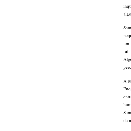
inq
alg
Sam
pequ
um 
rui
Algu
perc
A pa
Enq
ent
hum
Sama
da n