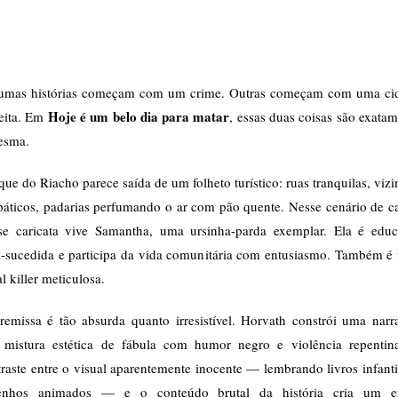
umas histórias começam com um crime. Outras começam com uma ci
Hoje é um belo dia para matar
feita. Em
, essas duas coisas são exata
esma.
ue do Riacho parece saída de um folheto turístico: ruas tranquilas, viz
páticos, padarias perfumando o ar com pão quente. Nesse cenário de c
se caricata vive Samantha, uma ursinha-parda exemplar. Ela é educ
-sucedida e participa da vida comunitária com entusiasmo. Também é
al killer meticulosa.
remissa é tão absurda quanto irresistível. Horvath constrói uma narra
 mistura estética de fábula com humor negro e violência repentin
raste entre o visual aparentemente inocente — lembrando livros infant
enhos animados — e o conteúdo brutal da história cria um ef