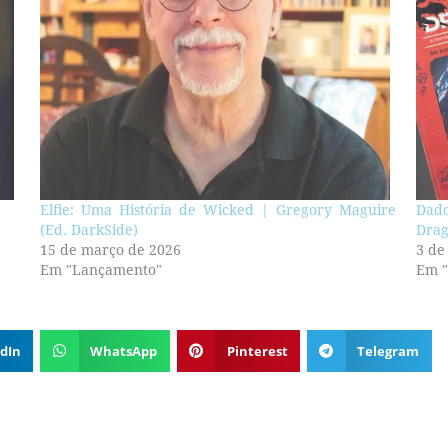
Elfie: Uma História de Wicked | Gregory Maguire
Dado
(Ed. DarkSide)
Drag
15 de março de 2026
3 de
Em "Lançamento"
Em 
dIn
WhatsApp
Pinterest
Telegram