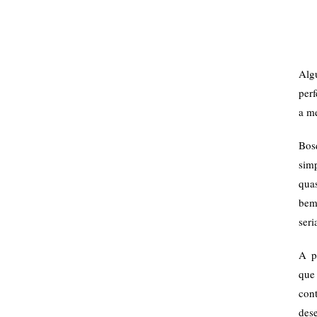
Alg
per
a m
Bosq
sim
qua
bem
seri
A p
que
cont
des