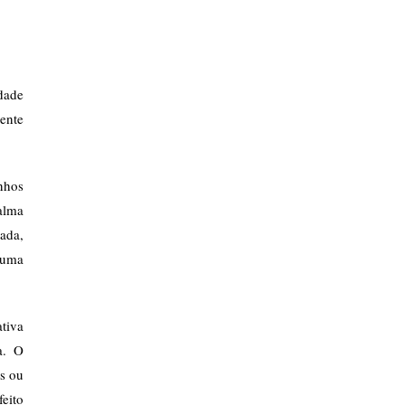
dade
mente
inhos
alma
ada,
 uma
tiva
a. O
is ou
eito