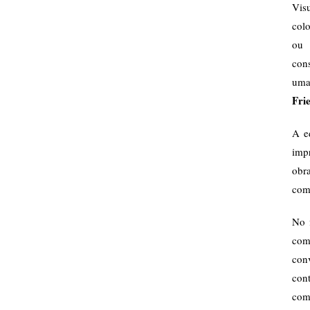
Vis
colo
ou 
con
uma
Fri
A e
impr
obr
comu
No 
com
con
con
come