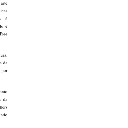
arte
sicas
ns é
do é
Tree
ura,
ra da
 por
anto
s da
lers
ando