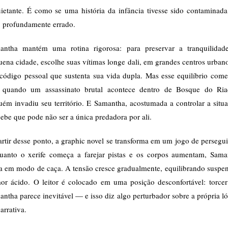
uietante. É como se uma história da infância tivesse sido contaminada
o profundamente errado.
antha mantém uma rotina rigorosa: para preservar a tranquilidad
ena cidade, escolhe suas vítimas longe dali, em grandes centros urban
código pessoal que sustenta sua vida dupla. Mas esse equilíbrio come
r quando um assassinato brutal acontece dentro de Bosque do Ria
ém invadiu seu território. E Samantha, acostumada a controlar a situ
ebe que pode não ser a única predadora por ali.
rtir desse ponto, a graphic novel se transforma em um jogo de persegu
uanto o xerife começa a farejar pistas e os corpos aumentam, Sama
ra em modo de caça. A tensão cresce gradualmente, equilibrando suspen
or ácido. O leitor é colocado em uma posição desconfortável: torcer
ntha parece inevitável — e isso diz algo perturbador sobre a própria l
arrativa.