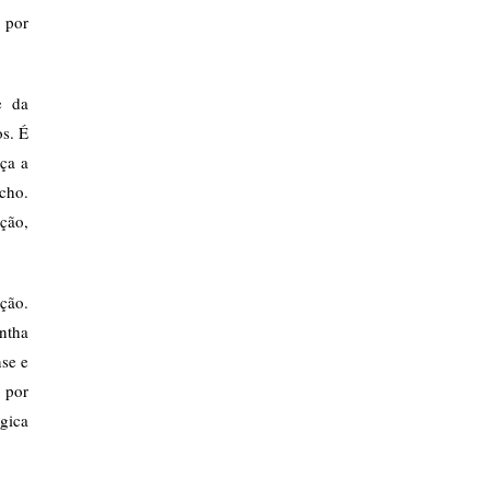
 por
e da
os. É
ça a
cho.
ação,
ição.
ntha
se e
 por
ógica