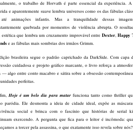
ualmente, o trabalho de Horvath é parte essencial da experiência. A 
rida e aparentemente suave lembra universos como os das fábulas clás
até animações infantis. Mas a tranquilidade dessas image
stantemente quebrada por momentos de violência abrupta. O resulta
Dexter
Happy 
 estética que lembra um cruzamento improvável entre
,
ends
e as fábulas mais sombrias dos irmãos Grimm.
dição brasileira segue o padrão caprichado da DarkSide. Com capa d
essão cuidadosa e projeto gráfico marcante, o livro reforça a atmosfe
a — algo entre conto macabro e sátira sobre a obsessão contemporânea
nidades perfeitas.
fim,
Hoje é um belo dia para matar
funciona tanto como thriller qu
o paródia. Ele desmonta a ideia de cidade ideal, expõe as máscara
vivência social e brinca com o fascínio que histórias de serial kil
tinuam exercendo. A pergunta que fica para o leitor é incômoda: qu
çamos a torcer pela assassina, o que exatamente isso revela sobre nós?