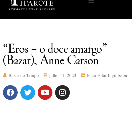
“Eros – o doce amargo”
(Bazar), Anne Carson
Bazar do Tempo
julho 11, 2023
Einar Falur Ingólfsson