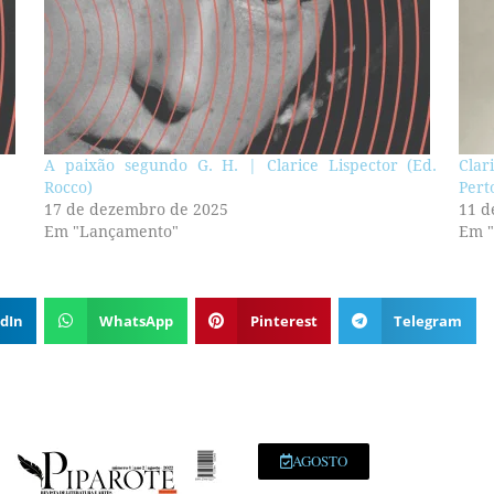
A paixão segundo G. H. | Clarice Lispector (Ed.
Clar
Rocco)
Pert
17 de dezembro de 2025
11 d
Em "Lançamento"
Em "
dIn
WhatsApp
Pinterest
Telegram
AGOSTO