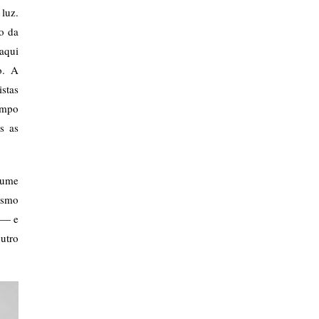
 luz.
o da
aqui
o. A
stas
empo
is as
olume
mesmo
 — e
outro