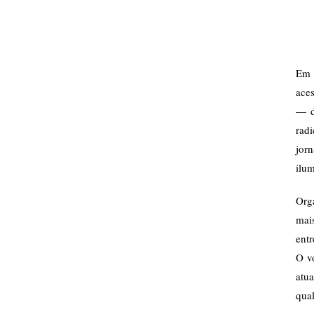
E
aces
— 
rad
jorn
ilum
Org
mai
entr
O vo
atu
qual