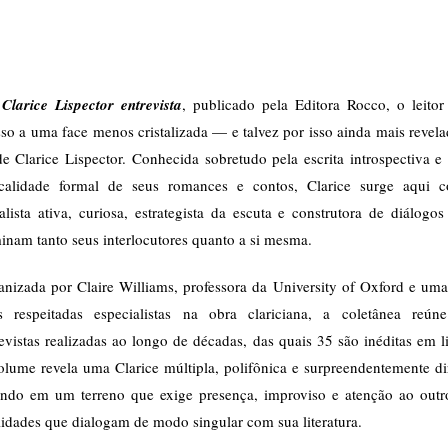
m
Clarice Lispector entrevista
, publicado pela
Editora Rocco
, o leito
so a uma face menos cristalizada — e talvez por isso ainda mais revel
de
Clarice Lispector
. Conhecida sobretudo pela escrita introspectiva e
icalidade formal de seus romances e contos, Clarice surge aqui 
alista ativa, curiosa, estrategista da escuta e construtora de diálogo
inam tanto seus interlocutores quanto a si mesma.
anizada por
Claire Williams
, professora da
University of Oxford
e uma
s respeitadas especialistas na obra clariciana, a coletânea reún
evistas realizadas ao longo de décadas, das quais 35 são inéditas em l
lume revela uma Clarice múltipla, polifônica e surpreendentemente di
ando em um terreno que exige presença, improviso e atenção ao out
idades que dialogam de modo singular com sua literatura.