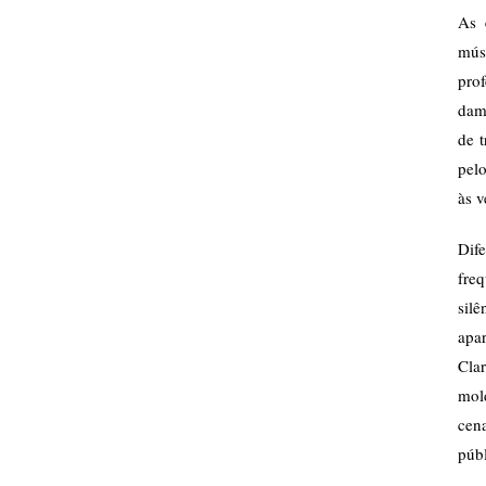
As 
mús
prof
dama
de t
pelo
às v
Dif
freq
sil
apa
Cla
mol
cen
púb