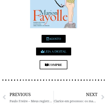
AGOSTO
LEIA A DIGITAL
COMPRE
PREVIOUS
NEXT
Paulo Freire – Meus registros de educador (Ed. Paz & Terra)
Clarice em processo: os manuscritos de Água viva e Perto do coração selvagem