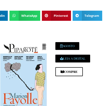
dIn
WhatsApp
Pinterest
Telegram
AGOSTO
LEIA A DIGITAL
COMPRE