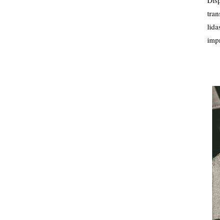
tra
lid
impr