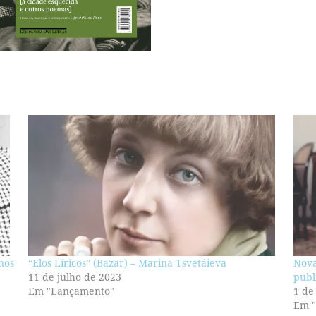
nos
“Elos Líricos” (Bazar) – Marina Tsvetáieva
Nov
11 de julho de 2023
publ
Em "Lançamento"
1 de
Em 