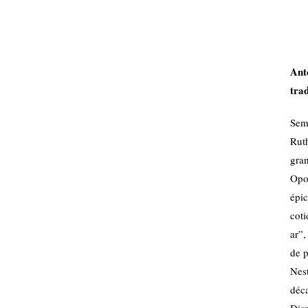
Ant
tra
Sem
Rut
gra
Opo
épi
cot
ar”,
de p
Nes
déc
Dis