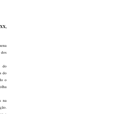
 XX,
uena
 dos
r do
s do
do o
folha
s na
ção.
ar a