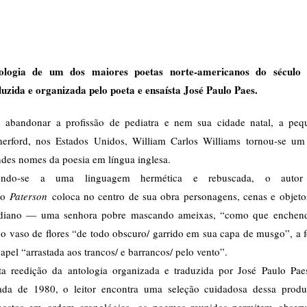
ologia de um dos maiores poetas norte-americanos do século
duzida e organizada pelo poeta e ensaísta José Paulo Paes.
 abandonar a profissão de pediatra e nem sua cidade natal, a peq
herford, nos Estados Unidos, William Carlos Williams tornou-se um
ndes nomes da poesia em língua inglesa.
ndo-se a uma linguagem hermética e rebuscada, o auto
co
Paterson
coloca no centro de sua obra personagens, cenas e objeto
idiano — uma senhora pobre mascando ameixas, “como que enchen
 o vaso de flores “de todo obscuro/ garrido em sua capa de musgo”, a 
apel “arrastada aos trancos/ e barrancos/ pelo vento”.
ta reedição da antologia organizada e traduzida por José Paulo Pae
ada de 1980, o leitor encontra uma seleção cuidadosa dessa produ
postos em ordem cronológica, os poemas reunidos permitem observ