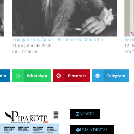
Triângulo das Águas – Por Marcelo Moutinho
Revi
11 de julho de 2026
12 d
Em "Crônica"
Em "
dIn
WhatsApp
Pinterest
Telegram
AGOSTO
LEIA A DIGITAL